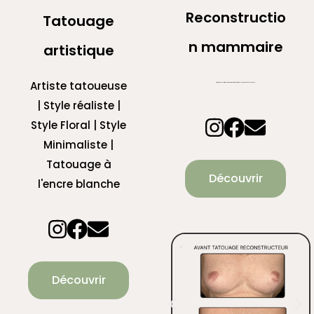
Reconstructio
Tatouage
n mammaire
artistique
Artiste tatoueuse
Artiste tatoueuse certifiée en dermopigmentation réparatrice | Tatouage après cancer du sein
| Style réaliste |
Style Floral | Style
Minimaliste |
Tatouage à
Découvrir
l'encre blanche
Découvrir