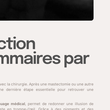
ction
mmaires par
vec la chirurgie. Après une mastectomie ou une autre
une dernière étape essentielle pour retrouver une
ouage médical
, permet de redonner une illusion de
iste en trompe-l’œil. Grâce à des pigments et des