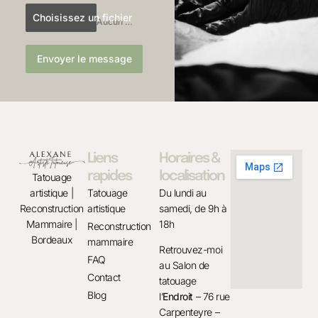
Choisissez un fichier
Aucun fichier sélectionné
Envoyer le message
Liens
Horaires &
rapides
localisation
Tatouage
Tatouage
Du lundi au
artistique |
artistique
samedi, de 9h à
Reconstruction
18h
Mammaire |
Reconstruction
Bordeaux
mammaire
Retrouvez-moi
FAQ
au Salon de
Contact
tatouage
Blog
l’
Endroit
– 76 rue
Carpenteyre –