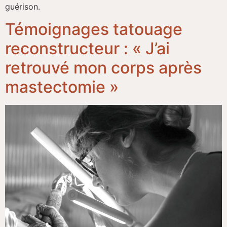
guérison.
Témoignages tatouage
reconstructeur : « J’ai
retrouvé mon corps après
mastectomie »