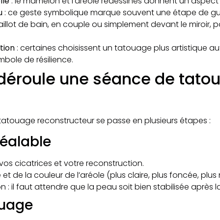
lle
: le mamelon et l’aréole redessinés donnent un aspect p
u
: ce geste symbolique marque souvent une étape de guéri
illot de bain, en couple ou simplement devant le miroir, p
tion
: certaines choisissent un tatouage plus artistique aut
mbole de résilience.​
déroule une séance de tato
atouage reconstructeur se passe en plusieurs étapes :
réalable
vos cicatrices et votre reconstruction.
e et de la couleur de l’aréole (plus claire, plus foncée, plus 
on : il faut attendre que la peau soit bien stabilisée après l
ouage