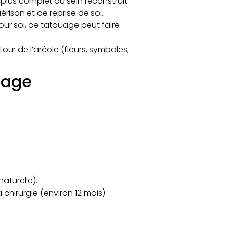
lus complet au sein reconstruit.​
son et de reprise de soi.​
our soi, ce tatouage peut faire
our de l’aréole (fleurs, symboles,
uage
naturelle).
a chirurgie (environ 12 mois).